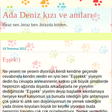
Ada Deniz kızı ve anıları
Biraz sen..biraz ben..birazda bizden..
▼
19 Temmuz 2011
Eşşek:)
Ne yesem ne yesem diyorsun kendi kendine geçende
cevabınıda kendin verdin en iyisi ben "Eşşekkk" yiyeyim
dedin bu cevapta anneannenin katkısı çok büyük şimdilerde
hepimizin ağzında dışarda arkadaşlarla ne yiyeylim
dediğimizde "Eşşekk" yiyelim deyip başladık kıkırdamaya
herşeye keyif katıyorsun ya bunuda istediğin gibi anlamışsın
çok şükür ki artık sen düşünüyorsun ne yemek istediğini
yada önüne koyulanı büyük bir keyifle yiyorsun buda
hepimzin hayatını çok çok güzelleştiriyor. Yemek yemediğin